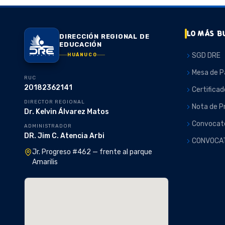
LO MÁS B
DIRECCIÓN REGIONAL DE
EDUCACIÓN
SGD DRE
HUÁNUCO
Mesa de P
RUC
20182362141
Certificad
DIRECTOR REGIONAL
Nota de P
Dr. Kelvin Álvarez Matos
Convocato
ADMINISTRADOR
DR. Jim C. Atencia Arbi
CONVOCA
Jr. Progreso #462 — frente al parque
Amarilis