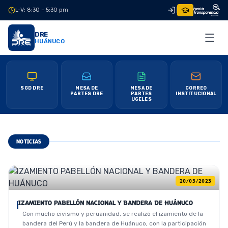
L-V: 8:30 – 5:30 pm
|
DRE
HUÁNUCO
SGD DRE
MESA DE
MESA DE
CORREO
PARTES DRE
PARTES
INSTITUCIONAL
UGELES
NOTICIAS
20/03/2023
IZAMIENTO PABELLÓN NACIONAL Y BANDERA DE HUÁNUCO
Con mucho civismo y peruanidad, se realizó el izamiento de la
bandera del Perú y la bandera de Huánuco, con la participación