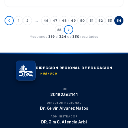
…
1
2
46
47
48
49
50
51
52
53
54
55
Mostrando
319
al
324
de
330
resultados
DIRECCIÓN REGIONAL DE EDUCACIÓN
HUÁNUCO
RUC
20182362141
DIRECTOR REGIONAL
Dr. Kelvin Álvarez Matos
ADMINISTRADOR
DR. Jim C. Atencia Arbi