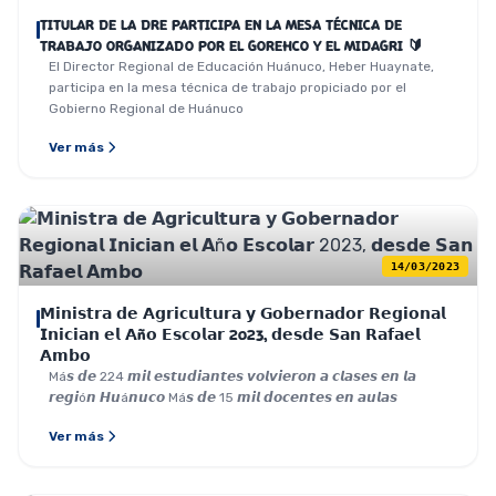
TITULAR DE LA DRE PARTICIPA EN LA MESA TÉCNICA DE
TRABAJO ORGANIZADO POR EL GOREHCO Y EL MIDAGRI 🔰
El Director Regional de Educación Huánuco, Heber Huaynate,
participa en la mesa técnica de trabajo propiciado por el
Gobierno Regional de Huánuco
Ver más
14/03/2023
𝗠𝗶𝗻𝗶𝘀𝘁𝗿𝗮 𝗱𝗲 𝗔𝗴𝗿𝗶𝗰𝘂𝗹𝘁𝘂𝗿𝗮 𝘆 𝗚𝗼𝗯𝗲𝗿𝗻𝗮𝗱𝗼𝗿 𝗥𝗲𝗴𝗶𝗼𝗻𝗮𝗹
𝗜𝗻𝗶𝗰𝗶𝗮𝗻 𝗲𝗹 𝗔ñ𝗼 𝗘𝘀𝗰𝗼𝗹𝗮𝗿 2023, 𝗱𝗲𝘀𝗱𝗲 𝗦𝗮𝗻 𝗥𝗮𝗳𝗮𝗲𝗹
𝗔𝗺𝗯𝗼
Má𝙨 𝙙𝙚 224 𝙢𝙞𝙡 𝙚𝙨𝙩𝙪𝙙𝙞𝙖𝙣𝙩𝙚𝙨 𝙫𝙤𝙡𝙫𝙞𝙚𝙧𝙤𝙣 𝙖 𝙘𝙡𝙖𝙨𝙚𝙨 𝙚𝙣 𝙡𝙖
𝙧𝙚𝙜𝙞ó𝙣 𝙃𝙪á𝙣𝙪𝙘𝙤 Má𝙨 𝙙𝙚 15 𝙢𝙞𝙡 𝙙𝙤𝙘𝙚𝙣𝙩𝙚𝙨 𝙚𝙣 𝙖𝙪𝙡𝙖𝙨
Ver más